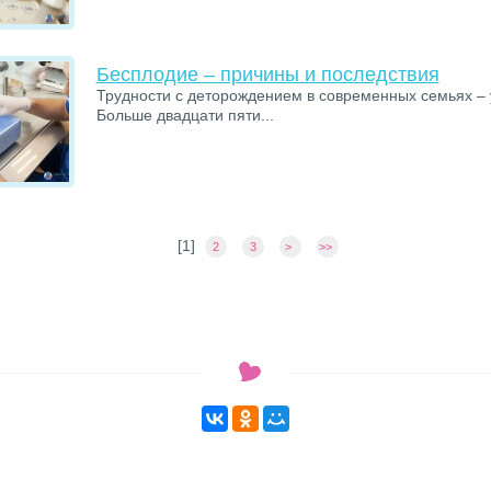
Бесплодие – причины и последствия
Трудности с деторождением в современных семьях – у
Больше двадцати пяти...
[
1
]
2
3
>
>>