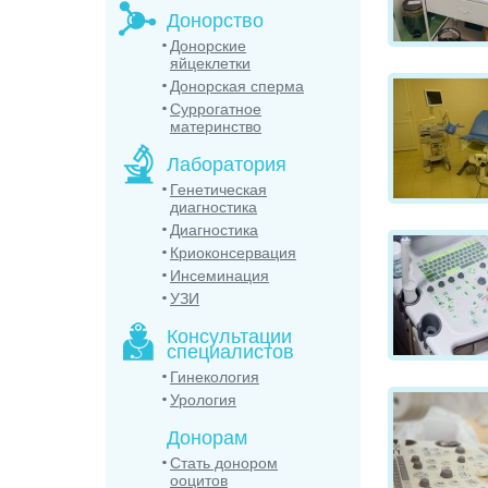
Донорство
Донорские
яйцеклетки
Донорская сперма
Суррогатное
материнство
Лаборатория
Генетическая
диагностика
Диагностика
Криоконсервация
Инсеминация
УЗИ
Консультации
специалистов
Гинекология
Урология
Донорам
Стать донором
ооцитов