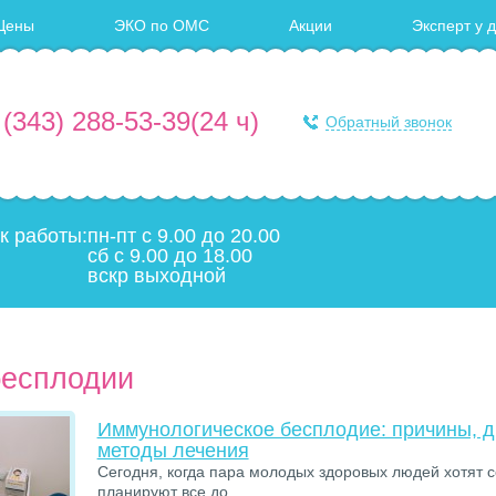
Цены
ЭКО по ОМС
Акции
Эксперт у 
 (343) 288-53-39
(24 ч)
Обратный звонок
к работы:
пн-пт с 9.00 до 20.00
сб с 9.00 до 18.00
вскр выходной
бесплодии
Иммунологическое бесплодие: причины, д
методы лечения
Сегодня, когда пара молодых здоровых людей хотят с
планируют все до...