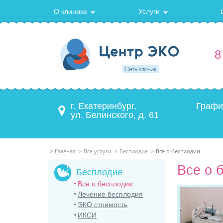
О клинике
Услуги
8
г. Екатеринбург,
Графи
ул. Белинского, д. 61
>
Главная
>
Все услуги
>
Бесплодие
>
Всё о бесплодии
Все о 
Бесплодие
Всё о бесплодии
Лечение бесплодия
ЭКО стоимость
ИКСИ