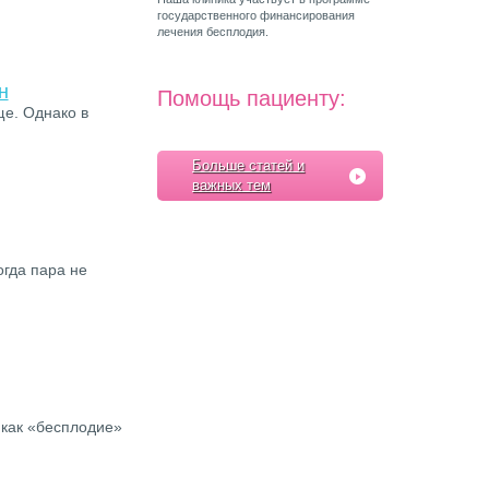
государственного финансирования
лечения бесплодия.
н
Помощь пациенту:
ще. Однако в
Больше статей и
важных тем
огда пара не
 как «бесплодие»