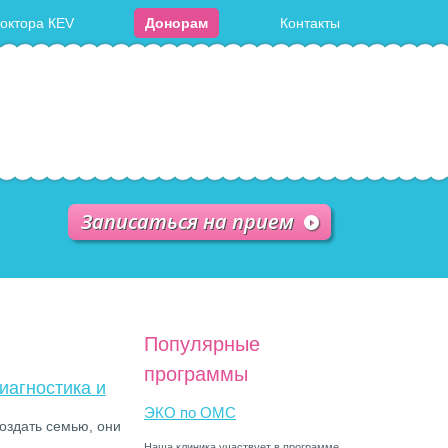
доктора КЕV
Донорам
Контакты
Записаться на прием
Популярные
программы
иагностика и
ЭКО по ОМС
оздать семью, они
Наша клиника участвует в программе