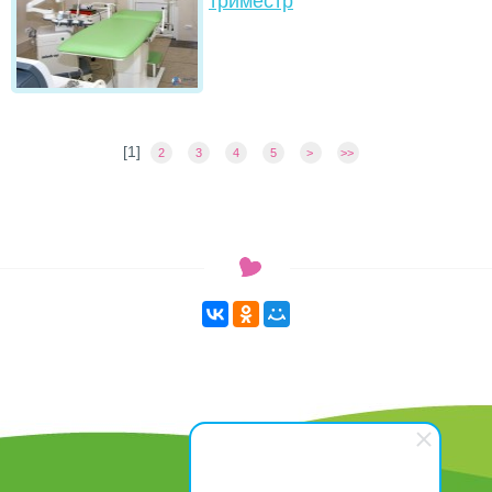
триместр
[
1
]
2
3
4
5
>
>>