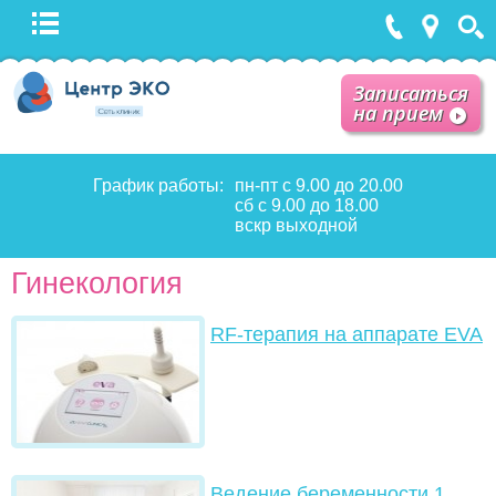
Записаться
на прием
График работы:
пн-пт с 9.00 до 20.00
сб с 9.00 до 18.00
вскр выходной
Гинекология
RF-терапия на аппарате EVA
Ведение беременности 1