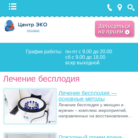
Записаться
на прием
График работы:
пн-пт с 9.00 до 20.00
сб с 9.00 до 18.00
вскр выходной
Лечение бесплодия
Лечение бесплодия —
основные методы
Лечение бесплодия у женщин и
мужчин – комплекс мероприятий,
направленных на восстановление...
Повторный прием врача-