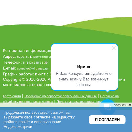
Контактная информация клиники
«Центр ЭКО-Партус»
Адрес:
, г.
, ул.
620075
Екатеринбург
Белинского, д. 61
Телефон:
8 (343) 288-53-39
Ирина
E-mail:
centreko@ivf-partus.ru
Я Ваш Консультант, дайте мне
График работы: пн-пт с 9.00 до 20.00, сб-вс с 9.00 до 18.00
знать если у Вас возникнут
Copyright © 2016-2026 АО ЦРНРФ «Партус». При копировании
вопросы.
материалов активная ссылка на сайт обязательна
|
|
Карта сайта
Положение об обработке персональных данных
Согласие на
|
обработку персональных данных
Пользовательское соглашение