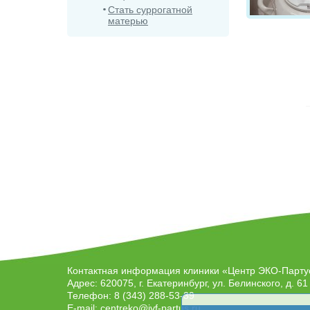
Стать суррогатной
матерью
Контактная информация клиники
«Центр ЭКО-Парту
Адрес:
620075
, г.
Екатеринбург
, ул.
Белинского, д. 61
Телефон:
8 (343) 288-53-39
E-mail:
centreko@ivf-partus.ru