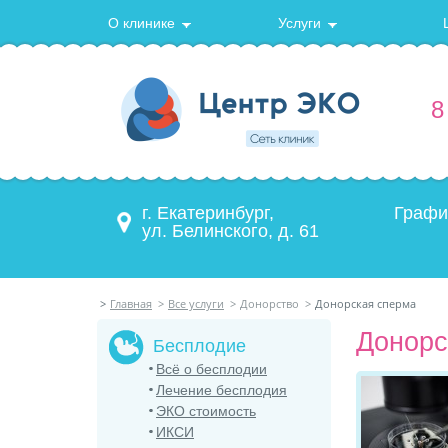
О клинике
Услуги
8
г. Екатеринбург,
Графи
ул. Белинского, д. 61
>
Главная
>
Все услуги
>
Донорство
>
Донорская сперма
Донорс
Бесплодие
Всё о бесплодии
Лечение бесплодия
ЭКО стоимость
ИКСИ