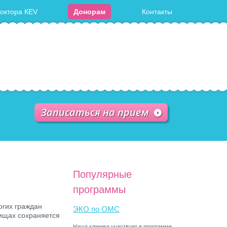
доктора КЕV
Донорам
Контакты
Записаться на прием
Популярные
программы
гих граждан
ЭКО по ОМС
лищах сохраняется
Наша клиника участвует в программе