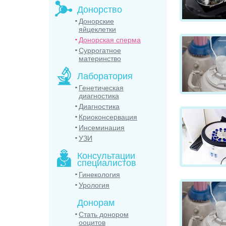
Донорство
Донорские
яйцеклетки
Донорская сперма
Суррогатное
материнство
Лаборатория
Генетическая
диагностика
Диагностика
Криоконсервация
Инсеминация
УЗИ
Консультации
специалистов
Гинекология
Урология
Донорам
Стать донором
ооцитов