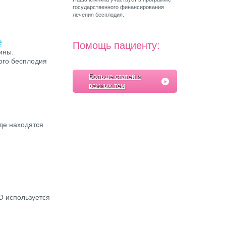
государственного финансирования
лечения бесплодия.
е
Помощь пациенту:
ины.
ого бесплодия
Больше статей и
важных тем
де находятся
О используется