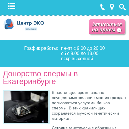
Записаться
на прием
График работы:
пн-пт с 9.00 до 20.00
сб с 9.00 до 18.00
вскр выходной
Донорство спермы в
Екатеринбурге
В настоящее время вполне
осуществимо желание многих граждан
пользоваться услугами банков
спермы. В этих хранилищах
сохраняется мужской генетический
материал.
Сегодня генетические образцы из