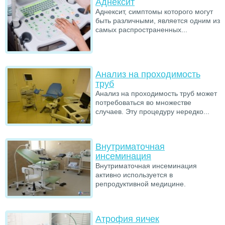
Аднексит
Аднексит, симптомы которого могут
быть различными, является одним из
самых распространенных...
Анализ на проходимость
труб
Анализ на проходимость труб может
потребоваться во множестве
случаев. Эту процедуру нередко...
Внутриматочная
инсеминация
Внутриматочная инсеминация
активно используется в
репродуктивной медицине.
Атрофия яичек