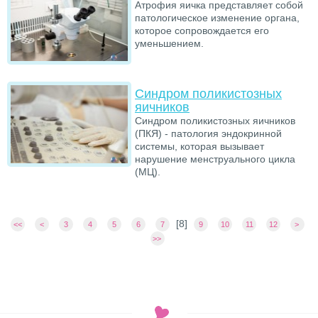
Атрофия яичка представляет собой
патологическое изменение органа,
которое сопровождается его
уменьшением.
Синдром поликистозных
яичников
Синдром поликистозных яичников
(ПКЯ) - патология эндокринной
системы, которая вызывает
нарушение менструального цикла
(МЦ).
[
8
]
<<
<
3
4
5
6
7
9
10
11
12
>
>>