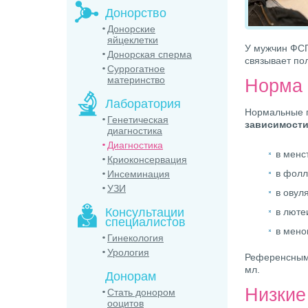
Донорство
Донорские
яйцеклетки
У мужчин ФСГ
Донорская сперма
связывает по
Суррогатное
материнство
Норма 
Лаборатория
Нормальные 
Генетическая
зависимости
диагностика
Диагностика
в менс
Криоконсервация
в фолл
Инсеминация
УЗИ
в овул
Консультации
в люте
специалистов
в мено
Гинекология
Урология
Референсными
мл.
Донорам
Низкие
Стать донором
ооцитов