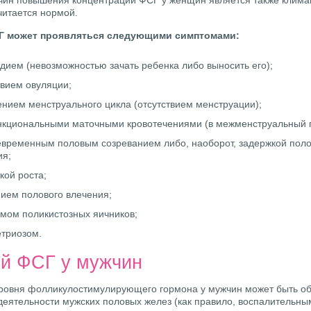
чин повышения концентрации ФСГ у женщин является также клима
читается нормой.
Г может проявляться следующими симптомами:
дием (невозможностью зачать ребенка либо выносить его);
твием овуляции;
нием менструального цикла (отсутствием менструации);
кциональными маточными кровотечениями (в межменструальный 
временным половым созреванием либо, наоборот, задержкой поло
ия;
кой роста;
ием полового влечения;
мом поликистозных яичников;
триозом.
й ФСГ у мужчин
овня фолликулостимулирующего гормона у мужчин может быть о
еятельности мужских половых желез (как правило, воспалительны