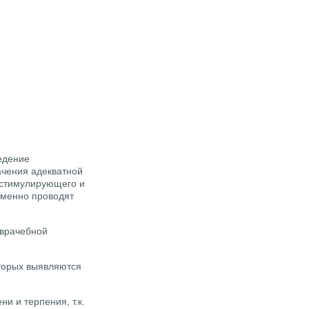
едение
ачения адекватной
остимулирующего и
еменно проводят
 врачебной
торых выявляются
и и терпения, т.к.