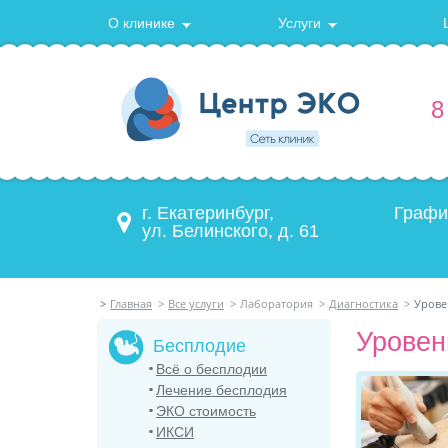
О клинике
Услуги
8
г. Екатеринбург,
Графи
ул. Белинского, д. 61
>
Главная
>
Все услуги
>
Лаборатория
>
Диагностика
>
Урове
Уровен
Бесплодие
Всё о бесплодии
Лечение бесплодия
ЭКО стоимость
ИКСИ