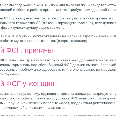
т нормы содержания ФСГ (низкий или высокий ФСГ) свидетельствуе
ушений и сбоев в работе организма, что требует немедленной корр
нь ФСГ у женщин может быть обусловлен увеличением уровня эстр
ольшого количества ЛГ (лютеинизирующего гормона), вследствие 
 фолликулостимулирующего гормона.
вня ФСГ у мужчин может указывать на наличие атрофии яичек, им
работки мужских половых клеток (сперматозоидов).
й ФСГ: причины
 ФСГ повышен, врачом может быть назначено дополнительное обс
ичины гормонального сбоя. Высокий ФСГ должен вызвать беспокойс
 серьезные проблемы со здоровьем, и, что очень важно, на наруше
ой функции.
й ФСГ у женщин
овня фолликулостимулирующего гормона иногда регистрируется 
пухолью гипофиза. Кроме того, уровень ФСГ повышен при эндомет
ых нарушениях женских половых желез, воздействии рентгеновског
нии женщиной спиртными напитками.