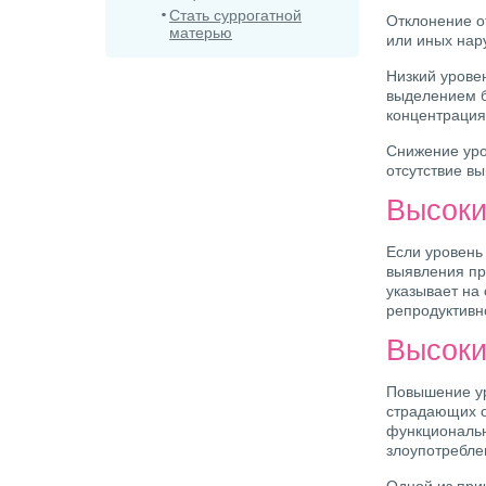
Стать суррогатной
Отклонение о
матерью
или иных нар
Низкий урове
выделением б
концентрация
Снижение уро
отсутствие вы
Высоки
Если уровень
выявления пр
указывает на
репродуктивн
Высоки
Повышение ур
страдающих о
функциональн
злоупотребле