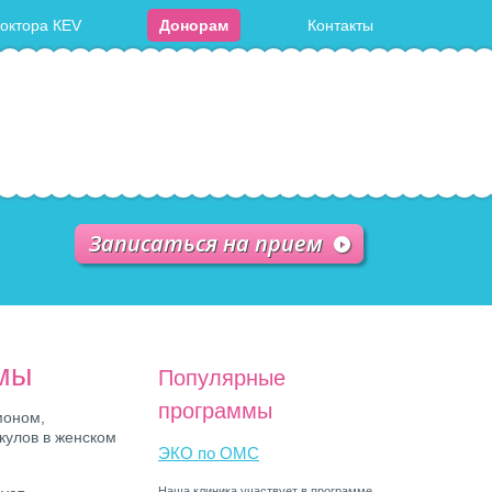
доктора КЕV
Донорам
Контакты
Записаться на прием
рмы
Популярные
программы
моном,
кулов в женском
ЭКО по ОМС
Наша клиника участвует в программе