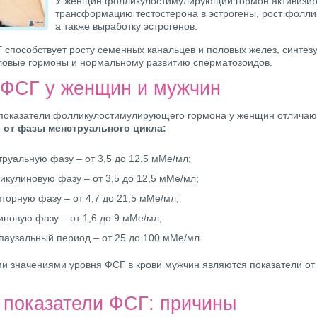
У женщин фолликулостимулирующий гормон активизир
трансформацию тестостерона в эстрогены, рост фоллик
а также выработку эстрогенов.
 способствует росту семенных канальцев и половых желез, синтезу
ловые гормоны и нормальному развитию сперматозоидов.
ФСГ у женщин и мужчин
показатели фолликулостимулирующего гормона у женщин отлича
 от фазы менструального цикла:
труальную фазу – от 3,5 до 12,5 мМе/мл;
икулиновую фазу – от 3,5 до 12,5 мМе/мл;
яторную фазу – от 4,7 до 21,5 мМе/мл;
иновую фазу – от 1,6 до 9 мМе/мл;
паузальный период – от 25 до 100 мМе/мл.
 значениями уровня ФСГ в крови мужчин являются показатели от 
 показатели ФСГ: причины