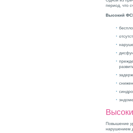
Одной из при
период, что с
Высокий ФС
беспло
отсутс
наруше
дисфун
прежде
развит
задерж
снижен
синдро
эндоме
Высоки
Повышение ур
нарушением д