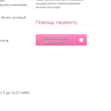
ует
государственного финансирования
улов в яичниках,
лечения бесплодия.
 белка, который
Помощь пациенту:
Больше статей и
ются
в
важных тем
1,5 до 13,27 мМЕ/