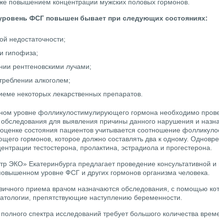
акже повышением концентрации мужских половых гормонов.
 уровень ФСГ повышен бывает при следующих состояниях:
ой недостаточности;
и гипофиза;
нии рентгеновскими лучами;
треблении алкоголем;
иеме некоторых лекарственных препаратов.
ном уровне фолликулостимулирующего гормона необходимо пров
 обследования для выявления причины данного нарушения и назн
 оценке состояния пациентов учитывается соотношение фолликул
щего гормонов, которое должно составлять два к одному. Одновр
ентрации тестостерона, пролактина, эстрадиола и прогестерона.
тр ЭКО» Екатеринбурга предлагает проведение консультативной и
овышенном уровне ФСГ и других гормонов организма человека.
вичного приема врачом назначаются обследования, с помощью ко
патологии, препятствующие наступлению беременности.
полного спектра исследований требует большого количества времен