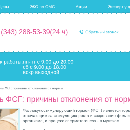
Цены
ЭКО по ОМС
Акции
Эксперт у 
 (343) 288-53-39
(24 ч)
Обратный звонок
к работы:
пн-пт с 9.00 до 20.00
сб с 9.00 до 18.00
вскр выходной
нь ФСГ: причины отклонения от нормы
ь ФСГ: причины отклонения от но
Фолликулостимулирующий гормон (ФСГ) является гор
отвечающим за стимуляцию роста и созревание фолли
организме, и процесс сперматогенеза - в мужском.