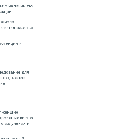
т о наличии тех
екции.
адиола,
чего понижается
потенции и
ледование для
тво, так как
ние
у женщин,
роидных кистах,
о излучения и