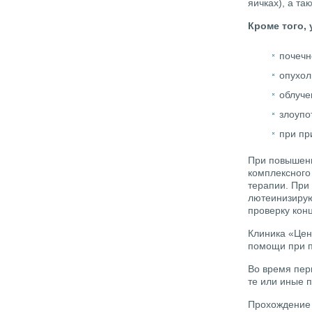
яичках), а т
Кроме того,
почечн
опухол
облуче
злоупо
при пр
При повышен
комплексного
терапии. При
лютеинизирую
проверку конц
Клиника «Цен
помощи при п
Во время пер
те или иные 
Прохождение 