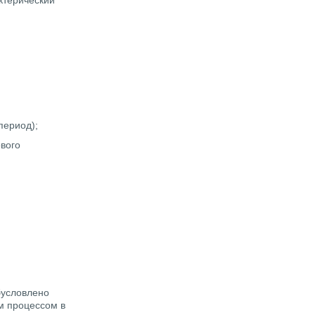
ктерический
период);
вого
бусловлено
м процессом в