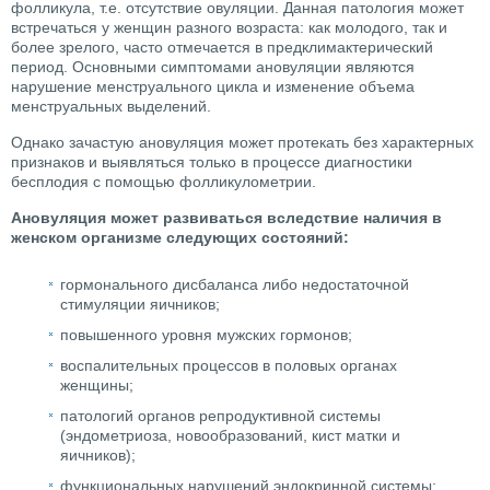
фолликула, т.е. отсутствие овуляции. Данная патология может
встречаться у женщин разного возраста: как молодого, так и
более зрелого, часто отмечается в предклимактерический
период. Основными симптомами ановуляции являются
нарушение менструального цикла и изменение объема
менструальных выделений.
Однако зачастую ановуляция может протекать без характерных
признаков и выявляться только в процессе диагностики
бесплодия с помощью фолликулометрии.
Ановуляция может развиваться вследствие наличия в
женском организме следующих состояний:
гормонального дисбаланса либо недостаточной
стимуляции яичников;
повышенного уровня мужских гормонов;
воспалительных процессов в половых органах
женщины;
патологий органов репродуктивной системы
(эндометриоза, новообразований, кист матки и
яичников);
функциональных нарушений эндокринной системы;