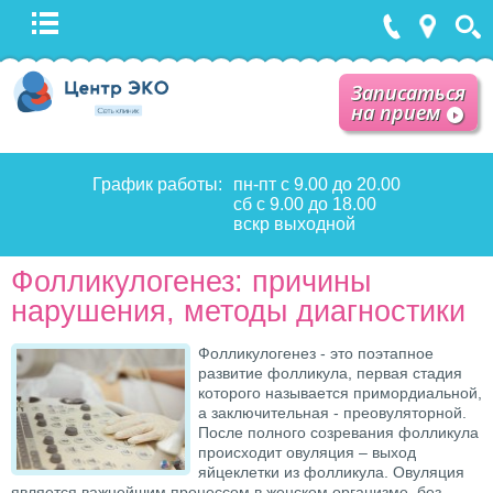
Записаться
на прием
График работы:
пн-пт с 9.00 до 20.00
сб с 9.00 до 18.00
вскр выходной
Фолликулогенез: причины
нарушения, методы диагностики
Фолликулогенез - это поэтапное
развитие фолликула, первая стадия
которого называется примордиальной,
а заключительная - преовуляторной.
После полного созревания фолликула
происходит овуляция – выход
яйцеклетки из фолликула. Овуляция
является важнейшим процессом в женском организме, без