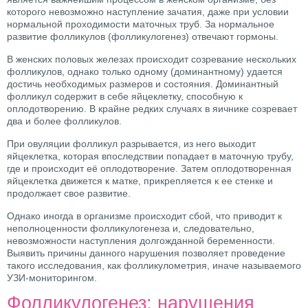
которого невозможно наступление зачатия, даже при условии
нормальной проходимости маточных труб. За нормальное
развитие фолликулов (фолликулогенез) отвечают гормоны.
В женских половых железах происходит созревание нескольких
фолликулов, однако только одному (доминантному) удается
достичь необходимых размеров и состояния. Доминантный
фолликул содержит в себе яйцеклетку, способную к
оплодотворению. В крайне редких случаях в яичнике созревает
два и более фолликулов.
При овуляции фолликул разрывается, из него выходит
яйцеклетка, которая впоследствии попадает в маточную трубу,
где и происходит её оплодотворение. Затем оплодотворенная
яйцеклетка движется к матке, прикрепляется к ее стенке и
продолжает свое развитие.
Однако иногда в организме происходит сбой, что приводит к
неполноценности фолликулогенеза и, следовательно,
невозможности наступления долгожданной беременности.
Выявить причины данного нарушения позволяет проведение
такого исследования, как фолликулометрия, иначе называемого
УЗИ-мониторингом.
Фолликулогенез: нарушения