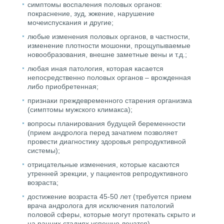
симптомы воспаления половых органов:
покраснение, зуд, жжение, нарушение
мочеиспускания и другие;
любые изменения половых органов, в частности,
изменение плотности мошонки, прощупываемые
новообразования, внешне заметные вены и т.д.;
любая иная патология, которая касается
непосредственно половых органов – врожденная
либо приобретенная;
признаки преждевременного старения организма
(симптомы мужского климакса);
вопросы планирования будущей беременности
(прием андролога перед зачатием позволяет
провести диагностику здоровья репродуктивной
системы);
отрицательные изменения, которые касаются
утренней эрекции, у пациентов репродуктивного
возраста;
достижение возраста 45-50 лет (требуется прием
врача андролога для исключения патологий
половой сферы, которые могут протекать скрыто и
на ранних стадиях успешно лечатся).