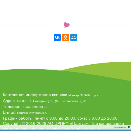
Контактная информация клиники
«Центр ЭКО-Партус»
Адрес:
, г.
, ул.
620075
Екатеринбург
Белинского, д. 61
Телефон:
8 (343) 288-53-39
E-mail:
centreko@ivf-partus.ru
График работы: пн-пт с 9.00 до 20.00, сб-вс с 9.00 до 18.00
Copyright © 2016-2026 АО ЦРНРФ «Партус». При копировании
материалов активная ссылка на сайт обязательна