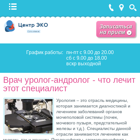
Записаться
на прием
График работы:
пн-пт с 9.00 до 20.00
сб с 9.00 до 18.00
вскр выходной
Врач уролог-андролог - что лечит
этот специалист
Урология – это отрасль медицины,
которая занимается диагностикой и
лечением заболеваний органов
мочеполовой системы (почек,
мочевого пузыря, предстательной
железы и т.д.). Специалисты данной
отрасли занимаются лечением как
мужчин, так и женщин. Пиелонефриты, гломерулонефриты,