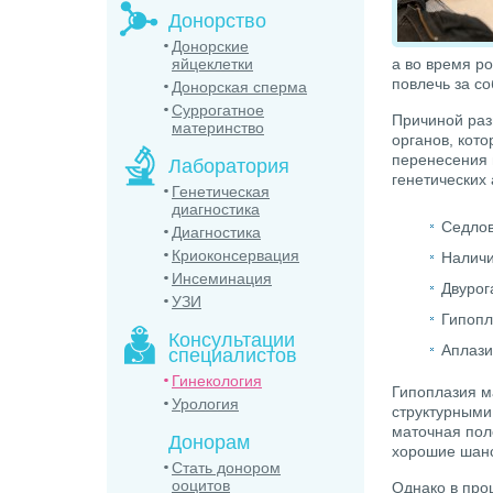
Донорство
Донорские
яйцеклетки
а во время р
повлечь за с
Донорская сперма
Суррогатное
Причиной раз
материнство
органов, кот
перенесения 
Лаборатория
генетических
Генетическая
диагностика
Седлов
Диагностика
Криоконсервация
Наличи
Инсеминация
Двурог
УЗИ
Гипопл
Консультации
Аплази
специалистов
Гинекология
Гипоплазия м
Урология
структурными
маточная пол
Донорам
хорошие шанс
Стать донором
ооцитов
Однако в про