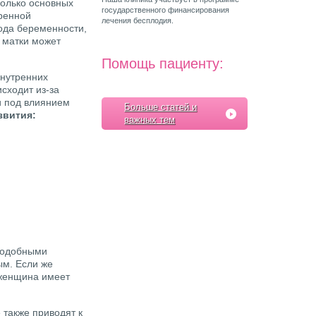
колько основных
государственного финансирования
ренной
лечения бесплодия.
ода беременности,
 матки может
Помощь пациенту:
внутренних
сходит из-за
и под влиянием
Больше статей и
звития:
важных тем
подобными
ым. Если же
 женщина имеет
 также приводят к