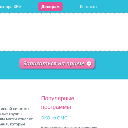
доктора КЕV
Донорам
Контакты
Записаться на прием
Популярные
программы
тивной системы
вные группы:
ЭКО по ОМС
ям матки относят
ания, которые
Наша клиника участвует в программе