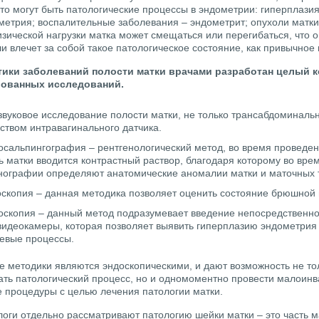
то могут быть патологические процессы в эндометрии: гиперплази
метрия; воспалительные заболевания – эндометрит; опухоли матки.
зической нагрузки матка может смещаться или перегибаться, что о
и влечет за собой такое патологическое состояние, как привычно
тики заболеваний полости матки врачами разработан целый 
ованных исследований.
звуковое исследование полости матки, не только трансабдоминальн
ством интравагинального датчика.
осальпингография – рентгенологический метод, во время проведен
ь матки вводится контрастный раствор, благодаря которому во вре
нографии определяют анатомические аномалии матки и маточных 
скопия – данная методика позволяет оценить состояние брюшной 
оскопия – данный метод подразумевает введение непосредственно
видеокамеры, которая позволяет выявить гиперплазию эндометрия
евые процессы.
е методики являются эндоскопическими, и дают возможность не то
ать патологический процесс, но и одномоментно провести малоин
е процедуры с целью лечения патологии матки.
логи отдельно рассматривают патологию шейки матки – это часть м