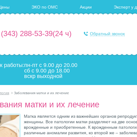
Цены
ЭКО по ОМС
Акции
Эксперт у 
 (343) 288-53-39
(24 ч)
Обратный звонок
к работы:
пн-пт с 9.00 до 20.00
сб с 9.00 до 18.00
вскр выходной
логия
>
Заболевания матки и их лечение
вания матки и их лечение
Матка является одним из важнейших органов репродук
женщины. Все патологии матки разделяют на две осно
врожденные и приобретенные. К врожденным патологи
различные аномалии развития, ко второй же – заболев