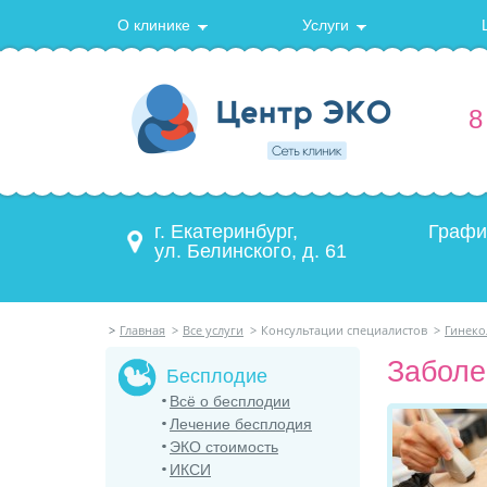
О клинике
Услуги
8
г. Екатеринбург,
Графи
ул. Белинского, д. 61
>
Главная
>
Все услуги
>
Консультации специалистов
>
Гинеко
Заболе
Бесплодие
Всё о бесплодии
Лечение бесплодия
ЭКО стоимость
ИКСИ