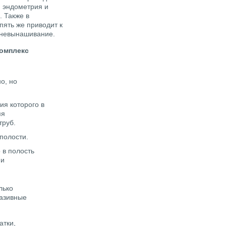
я эндометрия и
 Также в
пять же приводит к
е невынашивание.
комплекс
о, но
ия которого в
мя
труб.
полости.
 в полость
 и
лько
вазивные
атки,