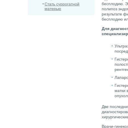
бесплодию. Э
Стать суррогатной
матерью
полипоз эндо
результате фи
бесплодию ил
Для диагнос
специализир
Ультра
посред
Гистер
полост
рентге
Лапаро
Гистер
матки 
опухол
Две последни
диагностиров
хирургически
Врачи-гинеко