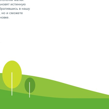
ановят истинную
братившись в нашу
 но и сможете
новке.