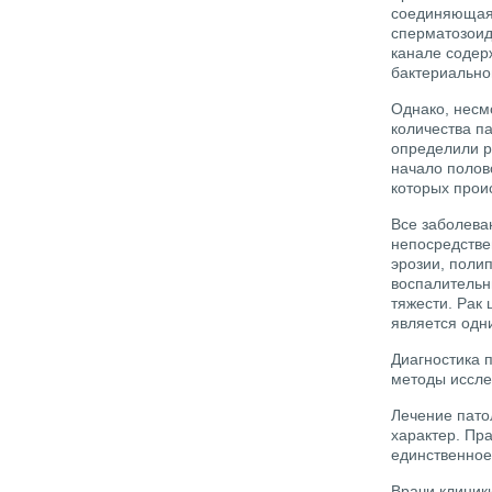
соединяющая 
сперматозоид
канале содер
бактериальной
Однако, несм
количества п
определили р
начало полов
которых прои
Все заболева
непосредстве
эрозии, полип
воспалительн
тяжести. Рак
является одн
Диагностика 
методы иссле
Лечение пато
характер. Пр
единственное
Врачи клиник