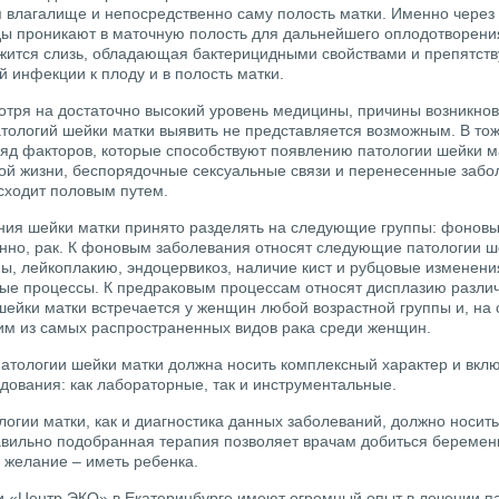
влагалище и непосредственно саму полость матки. Именно через
ы проникают в маточную полость для дальнейшего оплодотворени
жится слизь, обладающая бактерицидными свойствами и препятс
 инфекции к плоду и в полость матки.
отря на достаточно высокий уровень медицины, причины возникно
атологий шейки матки выявить не представляется возможным. В то
яд факторов, которые способствуют появлению патологии шейки м
ой жизни, беспорядочные сексуальные связи и перенесенные забо
сходит половым путем.
ния шейки матки принято разделять на следующие группы: фоновы
нно, рак. К фоновым заболевания относят следующие патологии ш
ы, лейкоплакию, эндоцервикоз, наличие кист и рубцовые изменения
ые процессы. К предраковым процессам относят дисплазию разли
 шейки матки встречается у женщин любой возрастной группы и, на
им из самых распространенных видов рака среди женщин.
патологии шейки матки должна носить комплексный характер и вклю
дования: как лабораторные, так и инструментальные.
логии матки, как и диагностика данных заболеваний, должно носит
авильно подобранная терапия позволяет врачам добиться беремен
 желание – иметь ребенка.
и «Центр ЭКО» в Екатеринбурге имеют огромный опыт в лечении па