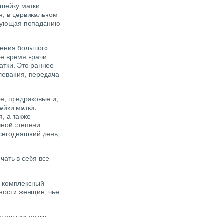
 шейку матки
я, в цервикальном
твующая попаданию
вения большого
же время врачи
атки. Это раннее
левания, передача
е, предраковые и,
ейки матки:
, а также
чной степени
 сегодняшний день,
чать в себя все
ь комплексный
ности женщин, чье
тологии матки.