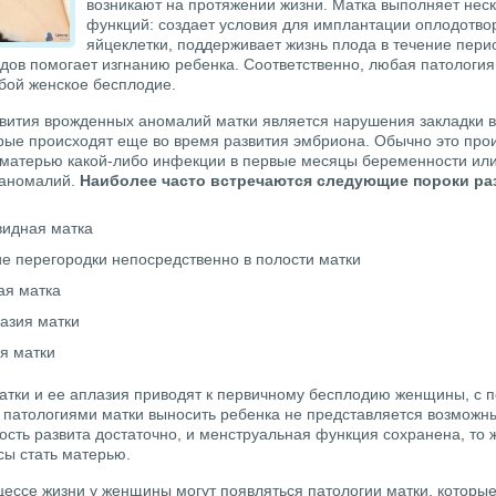
возникают на протяжении жизни. Матка выполняет нес
функций: создает условия для имплантации оплодотво
яйцеклетки, поддерживает жизнь плода в течение пери
одов помогает изгнанию ребенка. Соответственно, любая патология
обой женское бесплодие.
вития врожденных аномалий матки является нарушения закладки 
орые происходят еще во время развития эмбриона. Обычно это прои
матерью какой-либо инфекции в первые месяцы беременности ил
 аномалий.
Наиболее часто встречаются следующие пороки ра
идная матка
е перегородки непосредственно в полости матки
ая матка
азия матки
я матки
атки и ее аплазия приводят к первичному бесплодию женщины, с 
 патологиями матки выносить ребенка не представляется возможн
ость развита достаточно, и менструальная функция сохранена, то
ы стать матерью.
цессе жизни у женщины могут появляться патологии матки, которые