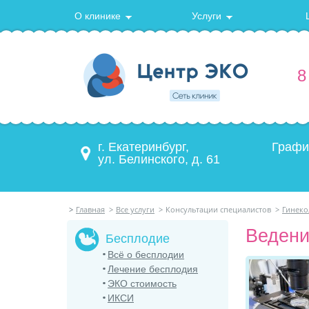
О клинике
Услуги
8
г. Екатеринбург,
Графи
ул. Белинского, д. 61
>
Главная
>
Все услуги
>
Консультации специалистов
>
Гинеко
Ведени
Бесплодие
Всё о бесплодии
Лечение бесплодия
ЭКО стоимость
ИКСИ