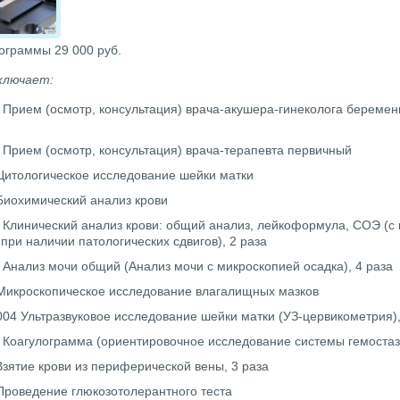
ограммы 29 000 руб.
ключает:
 Прием (осмотр, консультация) врача-акушера-гинеколога беремен
 Прием (осмотр, консультация) врача-терапевта первичный
Цитологическое исследование шейки матки
Биохимический анализ крови
 Клинический анализ крови: общий анализ, лейкоформула, СОЭ (с
 при наличии патологических сдвигов), 2 раза
 Анализ мочи общий (Анализ мочи с микроскопией осадка), 4 раза
Микроскопическое исследование влагалищных мазков
004 Ультразвуковое исследование шейки матки (УЗ-цервикометрия),
 Коагулограмма (ориентировочное исследование системы гемостаз
Взятие крови из периферической вены, 3 раза
Проведение глюкозотолерантного теста