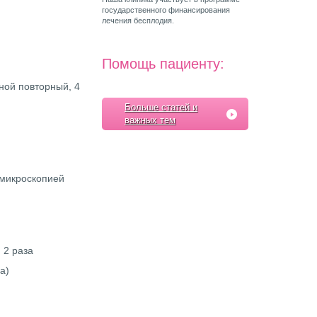
государственного финансирования
лечения бесплодия.
Помощь пациенту:
ной повторный, 4
Больше статей и
важных тем
 микроскопией
 2 раза
а)