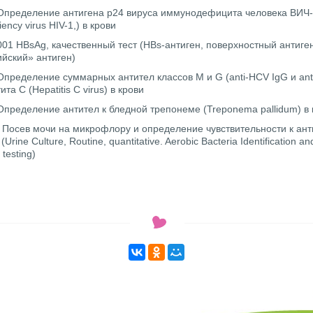
 Определение антигена p24 вируса иммунодефицита человека ВИЧ
ency virus HIV-1,) в крови
001 HBsAg, качественный тест (HBs-антиген, поверхностный антиген
ийский» антиген)
Определение суммарных антител классов М и G (anti-HCV IgG и ant
ита С (Hepatitis С virus) в крови
Определение антител к бледной трепонеме (Treponema pallidum) в 
 Посев мочи на микрофлору и определение чувствительности к а
rine Culture, Routine, quantitative. Aerobic Bacteria Identification and
 testing)