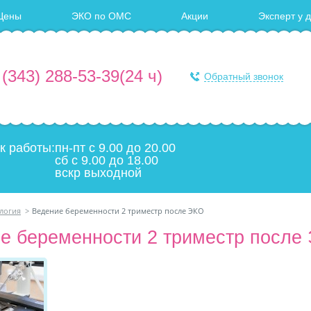
Цены
ЭКО по ОМС
Акции
Эксперт у 
 (343) 288-53-39
(24 ч)
Обратный звонок
к работы:
пн-пт с 9.00 до 20.00
сб с 9.00 до 18.00
вскр выходной
логия
>
Ведение беременности 2 триместр после ЭКО
е беременности 2 триместр после