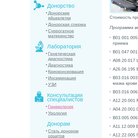
Донорство
Донорские
Стоимость пр
яйцеклетки
Донорская сперма
Программа в
Суррогатное
материнство
B01.001.005
приема
Лаборатория
B01.047.001
Генетическая
диагностика
A08.20.017 
Диагностика
А26.06.195 
Криоконсервация
B03.016.003
Инсеминация
мазка крови
УЗИ
B03.016.006
Консультации
специалистов
A12.20.001 
Гинекология
A04.20.001.
Урология
B03.005.006
Донорам
A11.12.009 
Стать донором
A12.22.005 
ооцитов