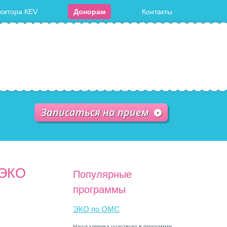
доктора КЕV
Донорам
Контакты
Записаться на прием
 ЭКО
Популярные
программы
ЭКО по ОМС
Наша клиника участвует в программе