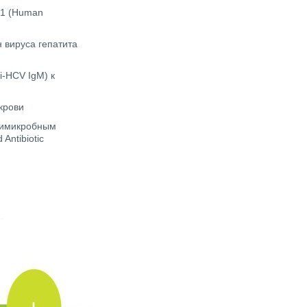
-1 (Human
 вируса гепатита
i-HCV IgM) к
крови
нтимикробным
 Antibiotic