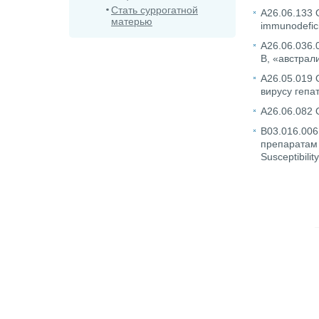
Стать суррогатной
A26.06.133
матерью
immunodefici
A26.06.036.
B, «австрал
A26.05.019 
вирусу гепат
A26.06.082 
B03.016.006
препаратам (U
Susceptibility