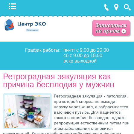
Записаться
на прием
График работы:
пн-пт с 9.00 до 20.00
сб с 9.00 до 18.00
вскр выходной
Ретроградная эякуляция как
причина бесплодия у мужчин
Ретроградная эякуляция - патология,
при которой сперма не выходит
наружу через канал, а забрасывается
в мочевой пузырь. Для пациентов
такого состояние безвредно, однако
репродукция естественным путем при
этом заболевании становится
невозможной. Каковы особенности заболевания и факторы