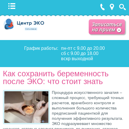
Записаться
на прием
График работы:
пн-пт с 9.00 до 20.00
сб с 9.00 до 18.00
вскр выходной
Как сохранить беременность
после ЭКО: что стоит знать
Процедура искусственного зачатия –
сложный процесс, требующий точных
расчетов, врачебного контроля и
выполнения большого количества
предписаний пациенткой для
получения эффективного результата.
ЭКО подразумевает множество
нюансов, которые следует принимать во внимание, отдавая