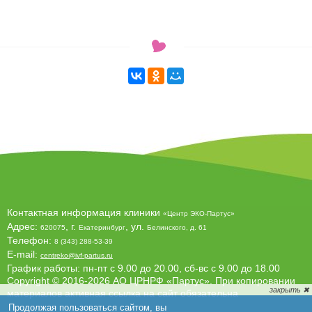
Контактная информация клиники
«Центр ЭКО-Партус»
Адрес:
, г.
, ул.
620075
Екатеринбург
Белинского, д. 61
Телефон:
8 (343) 288-53-39
E-mail:
centreko@ivf-partus.ru
График работы: пн-пт с 9.00 до 20.00, сб-вс с 9.00 до 18.00
Copyright © 2016-2026 АО ЦРНРФ «Партус». При копировании
материалов активная ссылка на сайт обязательна