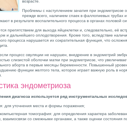
возрасте.
Проблемы с наступлением зачатия при эндометриозе 
прежде всего, наличием спаек в фаллопиевых трубах и
икают в результате воспалительного процесса в органах половой 
тся препятствием для выхода яйцеклетки и, следовательно, её вст
ом и дальнейшего оплодотворения. Кроме того, вследствие наличи
ного процесса нарушается их сократительная функция, что осложн
цита.
если процесс овуляции не нарушен, внедрение в эндометрий эмбр
стью слизистой оболочки матки при эндометриозе, что увеличивае
ьного аборта в первые месяцы беременности. Повышенный урове
худшению функции желтого тела, которое играет важную роль в но
.
стика эндометриоза
ления диагноза используется ряд инструментальных исследо
я: для уточнения места и формы поражения;
компьютерная томография: для определения характера заболеван
, взаимосвязи со смежными органами, а также оценки состояния п