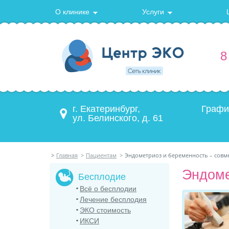
О клинике
Услуги
8
г. Екатеринбург,
Графи
ул. Белинского, д. 61
>
Главная
>
Пациентам
>
Эндометриоз и беременность – совм
Эндоме
Бесплодие
Всё о бесплодии
Лечение бесплодия
ЭКО стоимость
ИКСИ