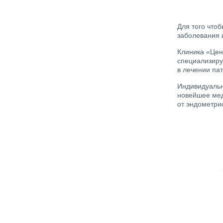
Для того что
заболевания 
Клиника «Цен
специализиру
в лечении па
Индивидуальн
новейшее мед
от эндометрио