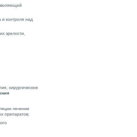
озволяющей
 и контроля над
их зрелости,
пия, хирургическое
ения
уляции лечение
х препаратов;
ого