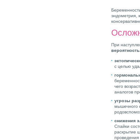
Беременность
эндометрия, 
консервативн
Осложн
При наступле
вероятность
эктопическ
с целью уда
гормональ
беременност
чего возрас
аналогов пр
угрозы раз
мышечного с
родовспомож
снижения э
Спайки сост
раскрытие ш
проведения 