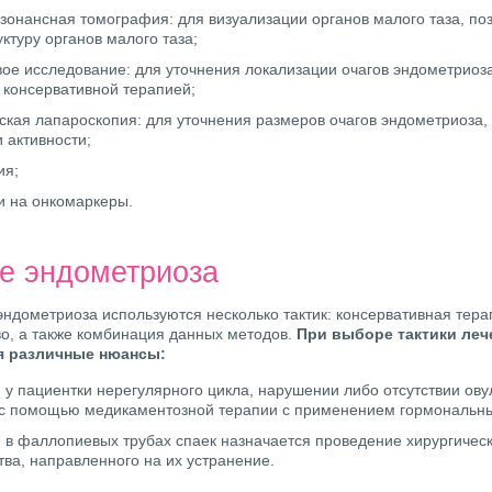
зонансная томография: для визуализации органов малого таза, п
уктуру органов малого таза;
вое исследование: для уточнения локализации очагов эндометриоза
консервативной терапией;
ская лапароскопия: для уточнения размеров очагов эндометриоза, 
и активности;
ия;
и на онкомаркеры.
е эндометриоза
эндометриоза используются несколько тактик: консервативная тера
о, а также комбинация данных методов.
При выборе тактики леч
 различные нюансы:
 у пациентки нерегулярного цикла, нарушении либо отсутствии ов
 с помощью медикаментозной терапии с применением гормональны
 в фаллопиевых трубах спаек назначается проведение хирургическ
ва, направленного на их устранение.