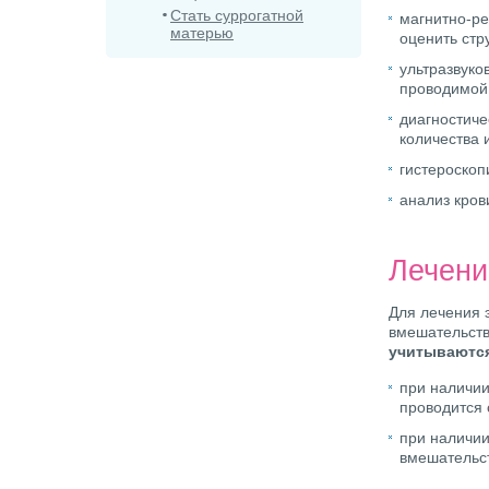
Стать суррогатной
магнитно-ре
матерью
оценить стр
ультразвуко
проводимой 
диагностиче
количества 
гистероскоп
анализ кров
Лечени
Для лечения 
вмешательств
учитываются
при наличии
проводится
при наличии
вмешательст