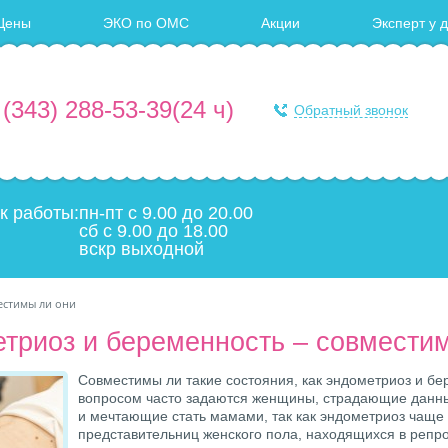
Цены
ЭКО по ОМС
Акции
Эксперт у 
 (343) 288-53-39
(24 ч)
Обратный звонок
к работы:
пн-пт с 9.00 до 20.00
сб с 9.00 до 18.00
вскр выходной
естимы ли они
триоз и беременность – совмести
Совместимы ли такие состояния, как эндометриоз и б
вопросом часто задаются женщины, страдающие данн
и мечтающие стать мамами, так как эндометриоз чаще 
представительниц женского пола, находящихся в репр