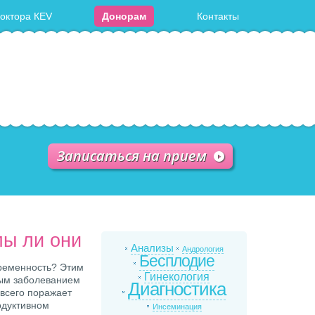
доктора КЕV
Донорам
Контакты
Записаться на прием
мы ли они
Анализы
Андрология
Бесплодие
еременность? Этим
Гинекология
ым заболеванием
Диагностика
всего поражает
одуктивном
Инсеминация