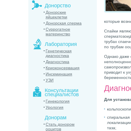
Донорство
Донорские
яйцеклетки
которые возн
Донорская сперма
Суррогатное
Спайки являю
материнство
сперматозоид
трубах спаеч
Лаборатория
по трубам оо
Генетическая
диагностика
Однако даже 
Диагностика
неполноценно
самопроизвол
Криоконсервация
приводит к у
Инсеминация
беременности
УЗИ
Диагно
Консультации
специалистов
Для установ
Гинекология
Урология
кольпоскопи
Донорам
спиральная 
локализации
Стать донором
таза;
ооцитов