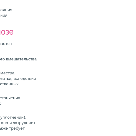
тояния
ения
иозе
шается
ого вмешательства
иместра
матки, вследствие
сственных
истончения
о
(уплотнений).
гана и затрудняет
акже требует