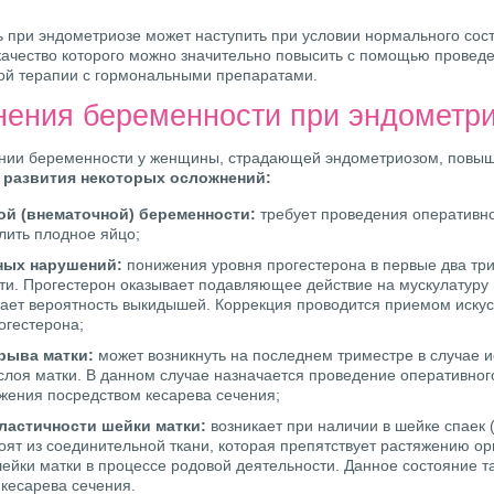
 при эндометриозе может наступить при условии нормального сос
качество которого можно значительно повысить с помощью провед
ой терапии с гормональными препаратами.
ения беременности при эндометр
нии беременности у женщины, страдающей эндометриозом, повы
 развития некоторых осложнений:
ой (внематочной) беременности:
требует проведения оперативн
лить плодное яйцо;
ных нарушений:
понижения уровня прогестерона в первые два тр
и. Прогестерон оказывает подавляющее действие на мускулатуру 
тает вероятность выкидышей. Коррекция проводится приемом иску
огестерона;
рыва матки:
может возникнуть на последнем триместре в случае 
лоя матки. В данном случае назначается проведение оперативног
ения посредством кесарева сечения;
ластичности шейки матки:
возникает при наличии в шейке спаек 
оят из соединительной ткани, которая препятствует растяжению ор
ейки матки в процессе родовой деятельности. Данное состояние т
кесарева сечения.