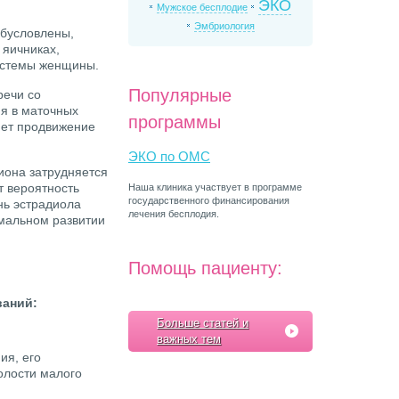
ЭКО
Мужское бесплодие
Эмбриология
обусловлены,
 яичниках,
системы женщины.
Популярные
речи со
я в маточных
программы
яет продвижение
ЭКО по ОМС
иона затрудняется
т вероятность
Наша клиника участвует в программе
государственного финансирования
нь эстрадиола
лечения бесплодия.
рмальном развитии
Помощь пациенту:
ваний:
Больше статей и
важных тем
ия, его
олости малого