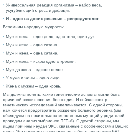
Универсальная реакция организма – набор веса,
усугубляющий стресс и дефицит.
И - одно на двоих решение – репродуктолог.
Вспомним народную мудрость:
Муж и жена – одно дело, одно тело, один дух.
Муж и жена – одна сатана.
Муж и жена – одна сатана.
Муж и жена – искры одного кремня.
Муж да жена – единое целое.
У мужа и жены – одно лицо.
Жена с мужем – одна кровь.
Мы должны понять, какие генетические аспекты могли быть
причиной возникновения бесплодия. И сейчас спектр
генетических исследований увеличивается. С одной стороны,
нам хочется предотвратить рождение больного ребенка (мы
обследуем на носительство моногенных мутаций у родителей,
проводим анализ эмбрионов ПГТ-А). С другой стороны, мы
ищем причины неудач ЭКО, связанные с особенностями Ваших
генов. Это помогает своевременно выбрать программу ВРТ,