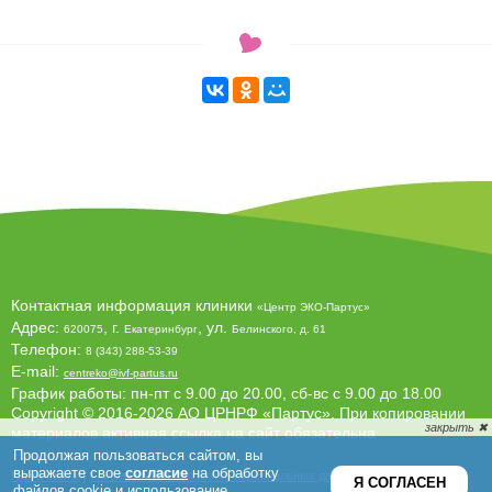
Контактная информация клиники
«Центр ЭКО-Партус»
Адрес:
, г.
, ул.
620075
Екатеринбург
Белинского, д. 61
Телефон:
8 (343) 288-53-39
E-mail:
centreko@ivf-partus.ru
График работы: пн-пт с 9.00 до 20.00, сб-вс с 9.00 до 18.00
Copyright © 2016-2026 АО ЦРНРФ «Партус». При копировании
материалов активная ссылка на сайт обязательна
|
|
Карта сайта
Положение об обработке персональных данных
Согласие на