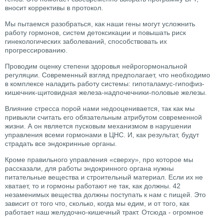
вносит коррективы в протокол.
Мы пытаемся разобраться, как наши гены могут усложнить
работу гормонов, систем детоксикации и повышать риск
гинекологических заболеваний, способствовать их
прогрессированию.
Проводим оценку степени здоровья нейрогормональной
регуляции. Современный взгляд предполагает, что необходимо
в комплексе наладить работу системы: гипоталамус-гипофиз-
кишечник-щитовидная железа-надпочечники-половые железы.
Влияние стресса порой нами недооценивается, так как мы
привыкли считать его обязательным атрибутом современной
жизни. А он является пусковым механизмом в нарушении
управления всеми гормонами в ЦНС. И, как результат, будут
страдать все эндокринные органы.
Кроме правильного управления «сверху», про которое мы
рассказали, для работы эндокринного органа нужны
питательные вещества и строительный материал. Если их не
хватает, то и гормоны работают не так, как должны. 42
незаменимых вещества должны поступать к нам с пищей. Это
зависит от того что, сколько, когда мы едим, и от того, как
работает наш желудочно-кишечный тракт. Отсюда - огромное