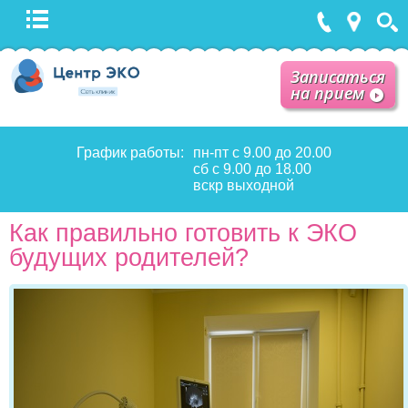
Записаться
на прием
График работы:
пн-пт с 9.00 до 20.00
сб с 9.00 до 18.00
вскр выходной
Как правильно готовить к ЭКО
будущих родителей?