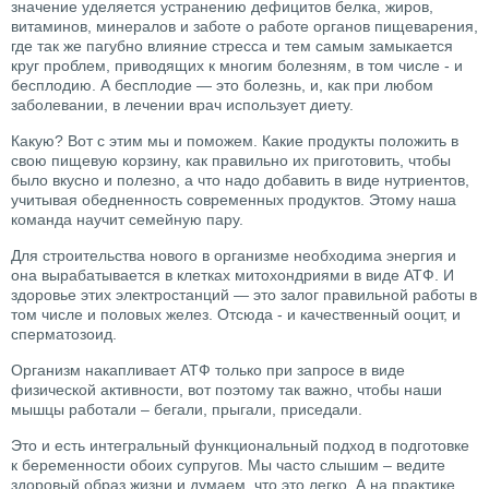
значение уделяется устранению дефицитов белка, жиров,
витаминов, минералов и заботе о работе органов пищеварения,
где так же пагубно влияние стресса и тем самым замыкается
круг проблем, приводящих к многим болезням, в том числе - и
бесплодию. А бесплодие — это болезнь, и, как при любом
заболевании, в лечении врач использует диету.
Какую? Вот с этим мы и поможем. Какие продукты положить в
свою пищевую корзину, как правильно их приготовить, чтобы
было вкусно и полезно, а что надо добавить в виде нутриентов,
учитывая обедненность современных продуктов. Этому наша
команда научит семейную пару.
Для строительства нового в организме необходима энергия и
она вырабатывается в клетках митохондриями в виде АТФ. И
здоровье этих электростанций — это залог правильной работы в
том числе и половых желез. Отсюда - и качественный ооцит, и
сперматозоид.
Организм накапливает АТФ только при запросе в виде
физической активности, вот поэтому так важно, чтобы наши
мышцы работали – бегали, прыгали, приседали.
Это и есть интегральный функциональный подход в подготовке
к беременности обоих супругов. Мы часто слышим – ведите
здоровый образ жизни и думаем, что это легко. А на практике,