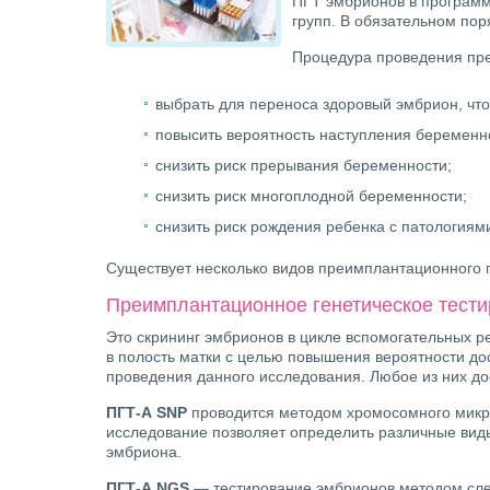
ПГТ эмбрионов в программ
групп. В обязательном по
Процедура проведения пре
выбрать для переноса здоровый эмбрион, чт
повысить вероятность наступления беременн
снизить риск прерывания беременности;
снизить риск многоплодной беременности;
снизить риск рождения ребенка с патологиям
Существует несколько видов преимплантационного г
Преимплантационное генетическое тести
Это скрининг эмбрионов в цикле вспомогательных 
в полость матки с целью повышения вероятности д
проведения данного исследования. Любое из них до
ПГТ-А SNP
проводится методом хромосомного микро
исследование позволяет определить различные виды
эмбриона.
ПГТ-А NGS
— тестирование эмбрионов методом сле