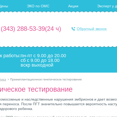
Цены
ЭКО по ОМС
Акции
Эксперт у 
 (343) 288-53-39
(24 ч)
Обратный звонок
к работы:
пн-пт с 9.00 до 20.00
сб с 9.00 до 18.00
вскр выходной
тика
>
Преимплантационное генетическое тестирование
ическое тестирование
ромосомные и наследственные нарушения эмбрионов и дает возмо
я переноса. После ПГТ значительно повышается вероятность наст
здорового ребенка.