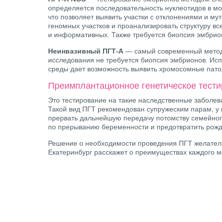
определяется последовательность нуклеотидов в мо
что позволяет выявить участки с отклонениями и му
геномных участков и проанализировать структуру вс
и информативных. Также требуется биопсия эмбрио
Неинвазивный ПГТ-А
— самый современный метод 
исследования не требуется биопсия эмбрионов. Исп
среды дает возможность выявить хромосомные пато
Преимплантационное генетическое тести
Это тестирование на такие наследственные заболев
Такой вид ПГТ рекомендован супружеским парам, у
прервать дальнейшую передачу потомству семейног
по прерыванию беременности и предотвратить рожд
Решение о необходимости проведения ПГТ желател
Екатеринбург расскажет о преимуществах каждого м