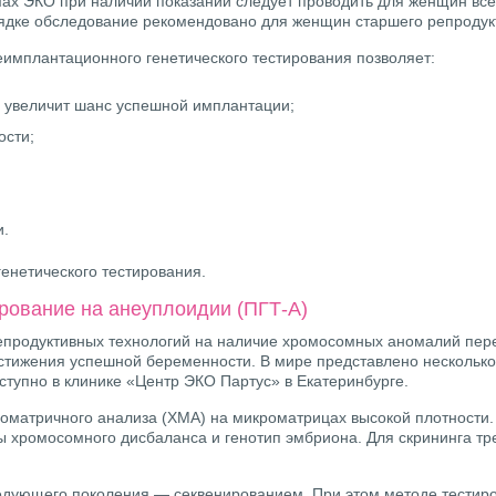
ах ЭКО при наличии показаний следует проводить для женщин все
рядке обследование рекомендовано для женщин старшего репродукт
имплантационного генетического тестирования позволяет:
о увеличит шанс успешной имплантации;
ости;
и.
енетического тестирования.
рование на анеуплоидии (ПГТ-А)
репродуктивных технологий на наличие хромосомных аномалий пе
остижения успешной беременности. В мире представлено нескольк
ступно в клинике «Центр ЭКО Партус» в Екатеринбурге.
матричного анализа (ХМА) на микроматрицах высокой плотности.
 хромосомного дисбаланса и генотип эмбриона. Для скрининга тр
дующего поколения — секвенированием. При этом методе тестир