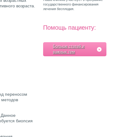
х возрастных
государственного финансирования
ивного возраста.
лечения бесплодия.
Помощь пациенту:
Больше статей и
важных тем
ред переносом
о методов
 Данное
ебуется биопсия
ования