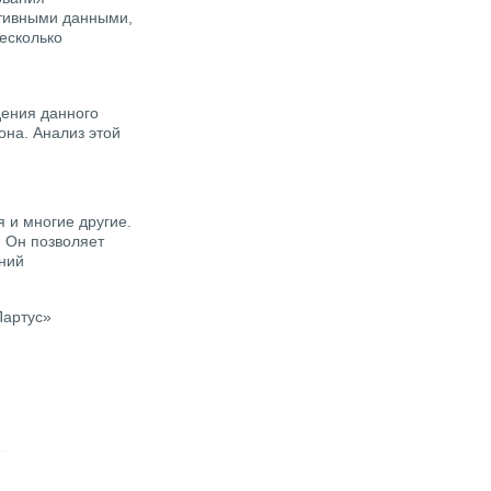
ативными данными,
есколько
ения данного
она. Анализ этой
 и многие другие.
 Он позволяет
ений
Партус»