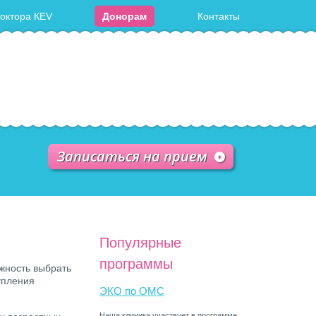
доктора КЕV
Донорам
Контакты
Записаться на прием
Популярные
программы
жность выбрать
упления
ЭКО по ОМС
Наша клиника участвует в программе