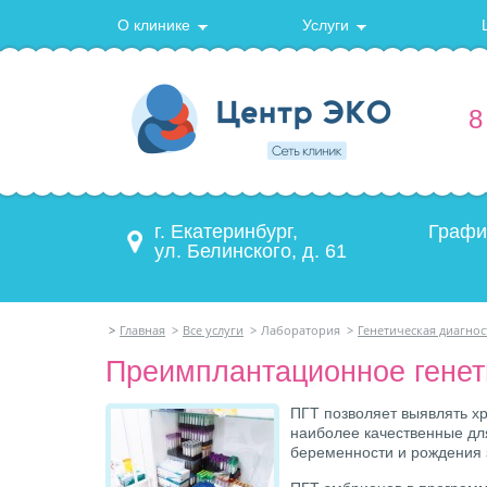
О клинике
Услуги
8
г. Екатеринбург,
Графи
ул. Белинского, д. 61
>
Главная
>
Все услуги
>
Лаборатория
>
Генетическая диагнос
Преимплантационное генет
ПГТ позволяет выявлять х
наиболее качественные дл
беременности и рождения 